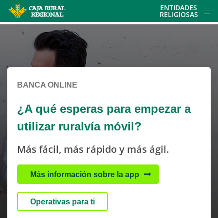
Skip to main contentt
ENTIDADES
RELIGIOSAS
Cargando contenido, por favor espere...
Cargando contenido, por favor espere...
BANCA ONLINE
¿A qué esperas para empezar a
utilizar ruralvía móvil?
Más fácil, más rápido y más ágil.
Más información sobre la app
Operativas para ti