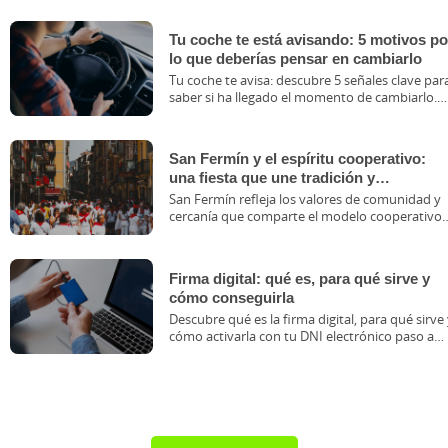
Tu coche te está avisando: 5 motivos po
lo que deberías pensar en cambiarlo
Tu coche te avisa: descubre 5 señales clave par
saber si ha llegado el momento de cambiarlo.
Compara opciones con Caja Rural.
San Fermín y el espíritu cooperativo:
una fiesta que une tradición y
comunidad
San Fermín refleja los valores de comunidad y
cercanía que comparte el modelo cooperativo
de Caja Rural. Descubre cómo se conectan.
Firma digital: qué es, para qué sirve y
cómo conseguirla
Descubre qué es la firma digital, para qué sirve 
cómo activarla con tu DNI electrónico paso a
paso.