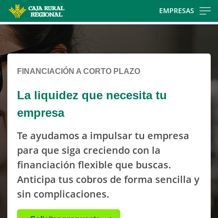
Skip
EMPRESAS
to
Cargando
main
contenido,
contentt
por
favor
FINANCIACIÓN A CORTO PLAZO
espere...
La liquidez que necesita tu
empresa
Te ayudamos a impulsar tu empresa
para que siga creciendo con la
financiación flexible que buscas.
Anticipa tus cobros de forma sencilla y
sin complicaciones.