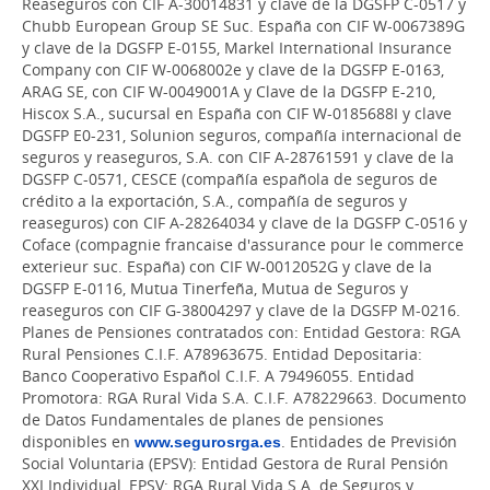
Reaseguros con CIF A-30014831 y clave de la DGSFP C-0517 y
Chubb European Group SE Suc. España con CIF W-0067389G
y clave de la DGSFP E-0155, Markel International Insurance
Company con CIF W-0068002e y clave de la DGSFP E-0163,
ARAG SE, con CIF W-0049001A y Clave de la DGSFP E-210,
Hiscox S.A., sucursal en España con CIF W-0185688I y clave
DGSFP E0-231, Solunion seguros, compañía internacional de
seguros y reaseguros, S.A. con CIF A-28761591 y clave de la
DGSFP C-0571, CESCE (compañía española de seguros de
crédito a la exportación, S.A., compañía de seguros y
reaseguros) con CIF A-28264034 y clave de la DGSFP C-0516 y
Coface (compagnie francaise d'assurance pour le commerce
exterieur suc. España) con CIF W-0012052G y clave de la
DGSFP E-0116, Mutua Tinerfeña, Mutua de Seguros y
reaseguros con CIF G-38004297 y clave de la DGSFP M-0216.
Planes de Pensiones contratados con: Entidad Gestora: RGA
Rural Pensiones C.I.F. A78963675. Entidad Depositaria:
Banco Cooperativo Español C.I.F. A 79496055. Entidad
Promotora: RGA Rural Vida S.A. C.I.F. A78229663. Documento
de Datos Fundamentales de planes de pensiones
disponibles en
www.segurosrga.es
. Entidades de Previsión
Social Voluntaria (EPSV): Entidad Gestora de Rural Pensión
XXI Individual, EPSV: RGA Rural Vida S.A. de Seguros y