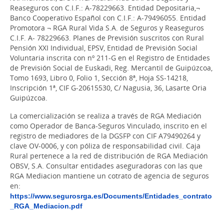
Reaseguros con C.I.F.: A-78229663. Entidad Depositaria,¬
Banco Cooperativo Español con C.I.F.: A-79496055. Entidad
Promotora ¬ RGA Rural Vida S.A. de Seguros y Reaseguros
C.I.F. A- 78229663. Planes de Previsión suscritos con Rural
Pensión XXI Individual, EPSV, Entidad de Previsión Social
Voluntaria inscrita con nº 211-G en el Registro de Entidades
de Previsión Social de Euskadi, Reg. Mercantil de Guipúzcoa,
Tomo 1693, Libro 0, Folio 1, Sección 8ª, Hoja SS-14218,
Inscripción 1ª, CIF G-20615530, C/ Nagusia, 36, Lasarte Oria
Guipúzcoa.
La comercialización se realiza a través de RGA Mediación
como Operador de Banca-Seguros Vinculado, inscrito en el
registro de mediadores de la DGSFP con CIF A79490264 y
clave OV-0006, y con póliza de responsabilidad civil. Caja
Rural pertenece a la red de distribución de RGA Mediación
OBSV, S.A. Consultar entidades aseguradoras con las que
RGA Mediacion mantiene un cotrato de agencia de seguros
en:
https://www.segurosrga.es/Documents/Entidades_contrato
_RGA_Mediacion.pdf