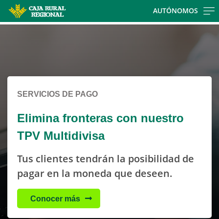
Skip to main contentt
AUTÓNOMOS
Cargando contenido, por favor espere...
Cargando contenido, por favor espere...
SERVICIOS DE PAGO
Elimina fronteras con nuestro
TPV Multidivisa
Tus clientes tendrán la posibilidad de
pagar en la moneda que deseen.
Conocer más