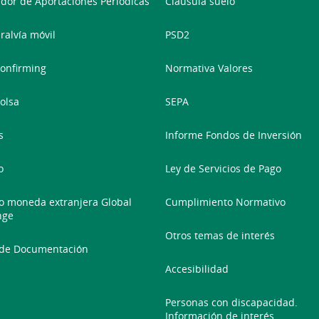
dor de Aportaciones Periódicas
Cláusula suelo
ralvía móvil
PSD2
onfirming
Normativa Valores
olsa
SEPA
s
Informe Fondos de Inversión
o
Ley de Servicios de Pago
 moneda extranjera Global
Cumplimiento Normativo
nge
Otros temas de interés
 de Documentación
Accesibilidad
Personas con discapacidad.
Información de interés