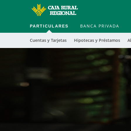
PARTICULARES
BANCA PRIVADA
Cuentas y Tarjetas
Hipotecas y Préstamos
A
Cargando
contenido,
por
favor
espere...