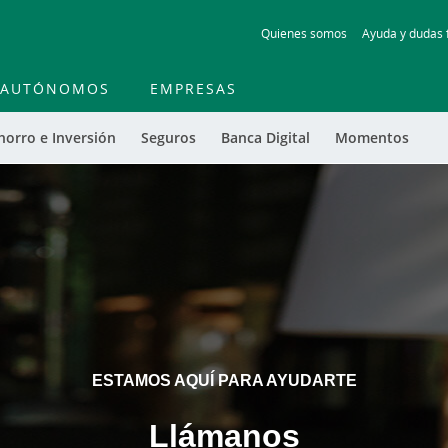
Skip
Quienes somos
Ayuda y dudas 
to
main
contentt
AUTÓNOMOS
EMPRESAS
horro e Inversión
Seguros
Banca Digital
Momentos
ESTAMOS AQUÍ PARA AYUDARTE
Llámanos