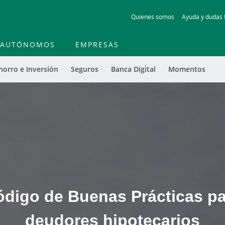
Skip
Quienes somos
Ayuda y dudas 
to
main
contentt
AUTÓNOMOS
EMPRESAS
horro e Inversión
Seguros
Banca Digital
Momentos
ódigo de Buenas Prácticas pa
deudores hipotecarios