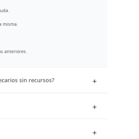
euda.
la misma.
s anteriores.
carios sin recursos?