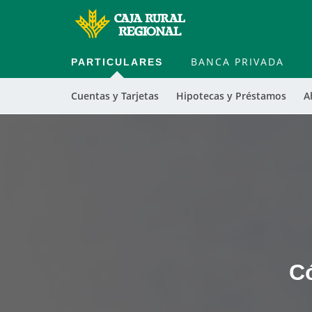
PARTICULARES
BANCA PRIVADA
Cuentas y Tarjetas
Hipotecas y Préstamos
A
Cargando
contenido,
por
favor
espere...
C