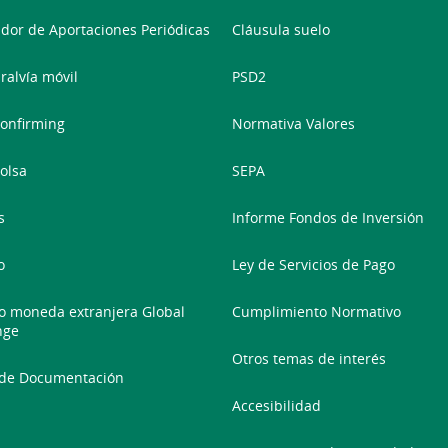
dor de Aportaciones Periódicas
Cláusula suelo
ralvía móvil
PSD2
onfirming
Normativa Valores
olsa
SEPA
s
Informe Fondos de Inversión
o
Ley de Servicios de Pago
 moneda extranjera Global
Cumplimiento Normativo
nge
Otros temas de interés
 de Documentación
Accesibilidad