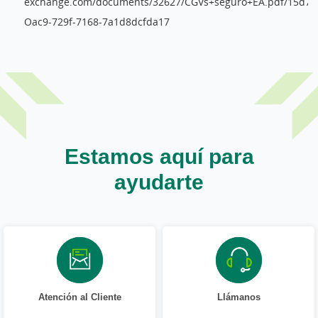
exchange.com/documents/32627/CGVs+seguro+EA.pdf/15d7a
Oac9-729f-7168-7a1d8dcfda17
Estamos aquí para
ayudarte
Atención al Cliente
Llámanos