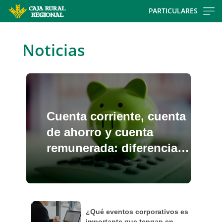
Skip
PARTICULARES
to
main
contentt
Noticias
Cuenta corriente, cuenta
de ahorro y cuenta
remunerada: diferencias
reales
¿Qué eventos corporativos es
importante que tengan en